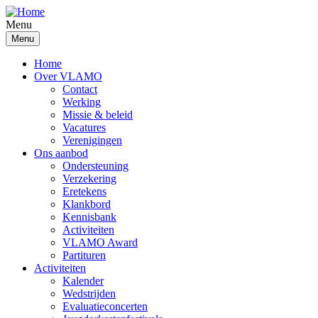
Overslaan
en
Menu
naar
Menu
de
inhoud
Home
gaan
Over VLAMO
Contact
Werking
Missie & beleid
Vacatures
Verenigingen
Ons aanbod
Ondersteuning
Verzekering
Eretekens
Klankbord
Kennisbank
Activiteiten
VLAMO Award
Partituren
Activiteiten
Kalender
Wedstrijden
Evaluatieconcerten