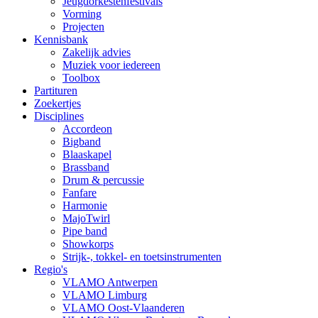
Jeugdorkestenfestivals
Vorming
Projecten
Kennisbank
Zakelijk advies
Muziek voor iedereen
Toolbox
Partituren
Zoekertjes
Disciplines
Accordeon
Bigband
Blaaskapel
Brassband
Drum & percussie
Fanfare
Harmonie
MajoTwirl
Pipe band
Showkorps
Strijk-, tokkel- en toetsinstrumenten
Regio's
VLAMO Antwerpen
VLAMO Limburg
VLAMO Oost-Vlaanderen