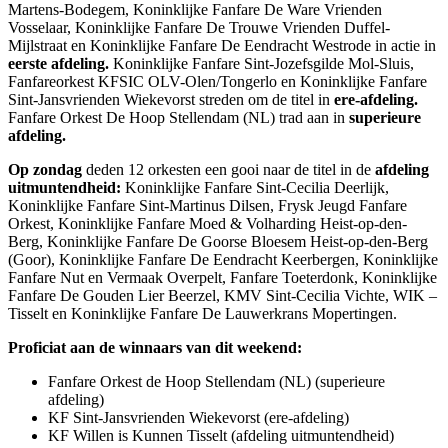
Martens-Bodegem, Koninklijke Fanfare De Ware Vrienden
Vosselaar, Koninklijke Fanfare De Trouwe Vrienden Duffel-
Mijlstraat en Koninklijke Fanfare De Eendracht Westrode in actie in
eerste afdeling.
Koninklijke Fanfare Sint-Jozefsgilde Mol-Sluis,
Fanfareorkest KFSIC OLV-Olen/Tongerlo en Koninklijke Fanfare
Sint-Jansvrienden Wiekevorst streden om de titel in
ere-afdeling.
Fanfare Orkest De Hoop Stellendam (NL) trad aan in
superieure
afdeling.
Op zondag
deden 12 orkesten een gooi naar de titel in de
afdeling
uitmuntendheid:
Koninklijke Fanfare Sint-Cecilia Deerlijk,
Koninklijke Fanfare Sint-Martinus Dilsen, Frysk Jeugd Fanfare
Orkest, Koninklijke Fanfare Moed & Volharding Heist-op-den-
Berg, Koninklijke Fanfare De Goorse Bloesem Heist-op-den-Berg
(Goor), Koninklijke Fanfare De Eendracht Keerbergen, Koninklijke
Fanfare Nut en Vermaak Overpelt, Fanfare Toeterdonk, Koninklijke
Fanfare De Gouden Lier Beerzel, KMV Sint-Cecilia Vichte, WIK –
Tisselt en Koninklijke Fanfare De Lauwerkrans Mopertingen.
Proficiat aan de winnaars van dit weekend:
Fanfare Orkest de Hoop Stellendam (NL) (superieure
afdeling)
KF Sint-Jansvrienden Wiekevorst (ere-afdeling)
KF Willen is Kunnen Tisselt (afdeling uitmuntendheid)