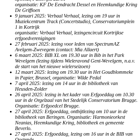
organisatie: KF De Eendracht Dessel en Heemkundige Kring
De Griffioen
9 januari 2025: Verbaal Verhaal, lezing om 19 uur in
Muziekcentrum Track (Concertstudio), Conservatoriumplein
1 in Kortrijk
organisatie: Verbaal Verhaal, lezingencircuit Kortrijkse
erfgoedverenigingen
27 februari 2025: lezing voor leden van SpectrumAZ
Avelgem-Zwevegem (contact: Mia Allaert)
6 maart 2025: BIB XL om 19.30 uur in Bib in het Park
Wevelgem (lezing tijdens Wieleravond Gent-Wevelgem, n.a.v.
de start van het nieuwe wielerseizoen)
12 maart 2025: lezing om 19.30 uur in Het Goudblommeke
in Papier, Brussel, organisatie: Wilde Pedal
7 april 2025: lezing om 14 uur in de bibliotheek van
Heusden-Zolder
26 april 2025: lezing in het kader van Erfgoeddag om 10.30
uur in de Orgelzaal van het Stedelijk Conservatorium Brugge.
Organisatie: Erfgoedcel Brugge.
27 april 2025: Erfgoeddag, ontbijtlezing om 10 uur in de
bibliotheek van Beringen. Organisatie: Harmonieorkest
Neanias, Heemkundige Kring, bibliotheek en gemeente
Beverlo.
27 april 2025: Erfgoeddag, lezing om 16 uur in de BIB van
Oostende.