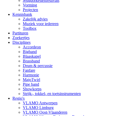
Jeugdorkestenfestivals
Vorming
Projecten
Kennisbank
Zakelijk advies
Muziek voor iedereen
Toolbox
Partituren
Zoekertjes
Disciplines
Accordeon
Bigband
Blaaskapel
Brassband
Drum & percussie
Fanfare
Harmonie
MajoTwirl
Pipe band
Showkorps
Strijk-, tokkel- en toetsinstrumenten
Regio's
VLAMO Antwerpen
VLAMO Limburg
VLAMO Oost-Vlaanderen