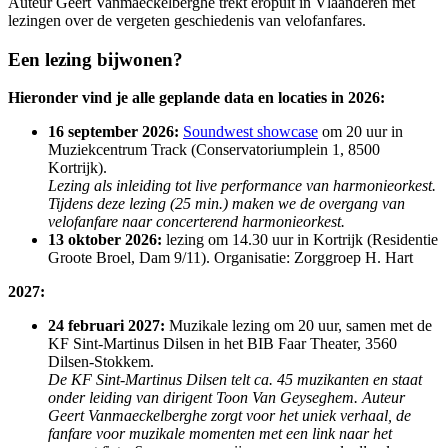
Auteur Geert Vanmaeckelberghe trekt eropuit in Vlaanderen met
lezingen over de vergeten geschiedenis van velofanfares.
Een lezing bijwonen?
Hieronder vind je alle geplande data en locaties in 2026:
16 september 2026:
Soundwest showcase
om 20 uur in
Muziekcentrum Track (Conservatoriumplein 1, 8500
Kortrijk).
Lezing als inleiding tot live performance van harmonieorkest.
Tijdens deze lezing (25 min.) maken we de overgang van
velofanfare naar concerterend harmonieorkest.
13 oktober 2026:
lezing om 14.30 uur in Kortrijk (Residentie
Groote Broel, Dam 9/11). Organisatie: Zorggroep H. Hart
2027:
24 februari 2027:
Muzikale lezing om 20 uur, samen met de
KF Sint-Martinus Dilsen in het BIB Faar Theater, 3560
Dilsen-Stokkem.
De KF Sint-Martinus Dilsen telt ca. 45 muzikanten en staat
onder leiding van dirigent Toon Van Geyseghem. Auteur
Geert Vanmaeckelberghe zorgt voor het uniek verhaal, de
fanfare voor muzikale momenten met een link naar het