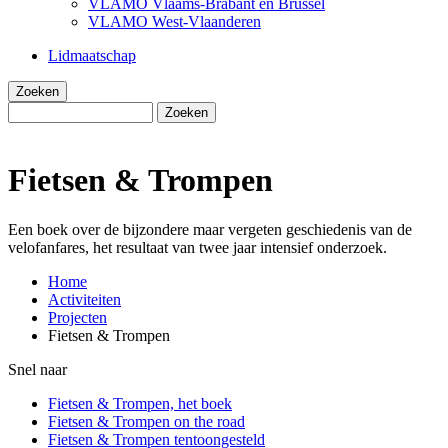
VLAMO Vlaams-Brabant en Brussel
VLAMO West-Vlaanderen
Lidmaatschap
Zoeken
Zoeken
Fietsen & Trompen
Een boek over de bijzondere maar vergeten geschiedenis van de
velofanfares, het resultaat van twee jaar intensief onderzoek.
Home
Activiteiten
Kruimelpad
Projecten
Fietsen & Trompen
Snel naar
Fietsen & Trompen, het boek
Fietsen & Trompen on the road
Fietsen & Trompen tentoongesteld