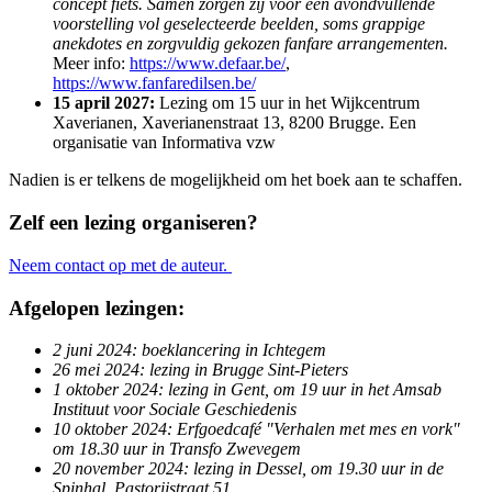
concept fiets. Samen zorgen zij voor een avondvullende
voorstelling vol geselecteerde beelden, soms grappige
anekdotes en zorgvuldig gekozen fanfare arrangementen.
Meer info:
https://www.defaar.be/
,
https://www.fanfaredilsen.be/
15 april 2027:
Lezing om 15 uur in het Wijkcentrum
Xaverianen, Xaverianenstraat 13, 8200 Brugge. Een
organisatie van Informativa vzw
Nadien is er telkens de mogelijkheid om het boek aan te schaffen.
Zelf een lezing organiseren?
Neem contact op met de auteur.
Afgelopen lezingen:
2 juni 2024: boeklancering in Ichtegem
26 mei 2024: lezing in Brugge Sint-Pieters
1 oktober 2024: lezing in Gent, om 19 uur in het Amsab
Instituut voor Sociale Geschiedenis
10 oktober 2024: Erfgoedcafé "Verhalen met mes en vork"
om 18.30 uur in Transfo Zwevegem
20 november 2024: lezing in Dessel, om 19.30 uur in de
Spinhal, Pastorijstraat 51