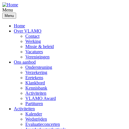
Overslaan
en
Menu
naar
Menu
de
inhoud
Home
gaan
Over VLAMO
Contact
Werking
Missie & beleid
Vacatures
Verenigingen
Ons aanbod
Ondersteuning
Verzekering
Eretekens
Klankbord
Kennisbank
Activiteiten
VLAMO Award
Partituren
Activiteiten
Kalender
Wedstrijden
Evaluatieconcerten