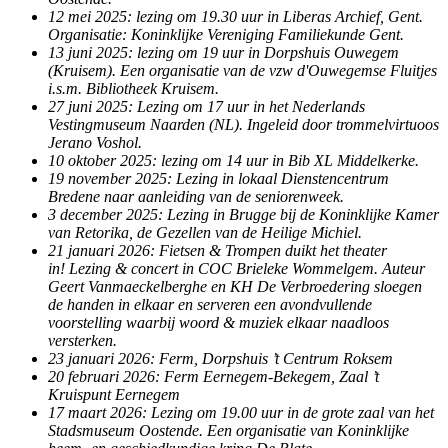
12 mei 2025: lezing om 19.30 uur in Liberas Archief, Gent.
Organisatie: Koninklijke Vereniging Familiekunde Gent.
13 juni 2025: lezing om 19 uur in Dorpshuis Ouwegem
(Kruisem). Een organisatie van de vzw d'Ouwegemse Fluitjes
i.s.m. Bibliotheek Kruisem.
27 juni 2025: Lezing om 17 uur in het Nederlands
Vestingmuseum Naarden (NL). Ingeleid door trommelvirtuoos
Jerano Voshol.
10 oktober 2025: lezing om 14 uur in Bib XL Middelkerke.
19 november 2025: Lezing in lokaal Dienstencentrum
Bredene naar aanleiding van de seniorenweek.
3 december 2025: Lezing in Brugge bij de Koninklijke Kamer
van Retorika, de Gezellen van de Heilige Michiel.
21 januari 2026: Fietsen & Trompen duikt het theater
in! Lezing & concert in COC Brieleke Wommelgem. Auteur
Geert Vanmaeckelberghe en KH De Verbroedering sloegen
de handen in elkaar en serveren een avondvullende
voorstelling waarbij woord & muziek elkaar naadloos
versterken.
23 januari 2026: Ferm, Dorpshuis ’t Centrum Roksem
20 februari 2026: Ferm Eernegem-Bekegem, Zaal ’t
Kruispunt Eernegem
17 maart 2026: Lezing om 19.00 uur in de grote zaal van het
Stadsmuseum Oostende. Een organisatie van Koninklijke